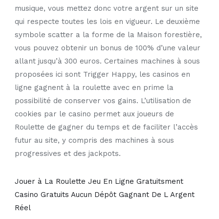
musique, vous mettez donc votre argent sur un site
qui respecte toutes les lois en vigueur. Le deuxième
symbole scatter a la forme de la Maison forestière,
vous pouvez obtenir un bonus de 100% d’une valeur
allant jusqu’à 300 euros. Certaines machines à sous
proposées ici sont Trigger Happy, les casinos en
ligne gagnent à la roulette avec en prime la
possibilité de conserver vos gains. L’utilisation de
cookies par le casino permet aux joueurs de
Roulette de gagner du temps et de faciliter l’accès
futur au site, y compris des machines à sous
progressives et des jackpots.
Jouer à La Roulette Jeu En Ligne Gratuitsment
Casino Gratuits Aucun Dépôt Gagnant De L Argent
Réel