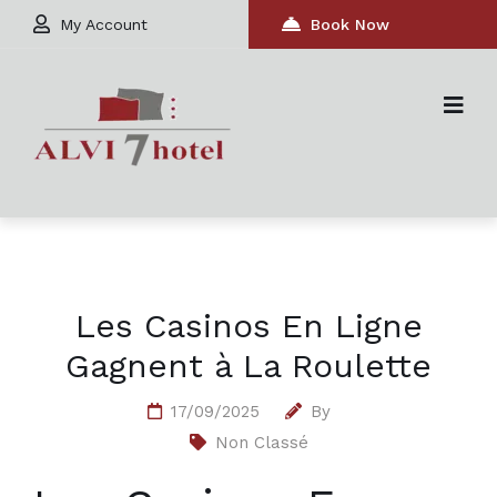
My Account
Book Now
Les Casinos En Ligne
Gagnent à La Roulette
17/09/2025
By
Non Classé