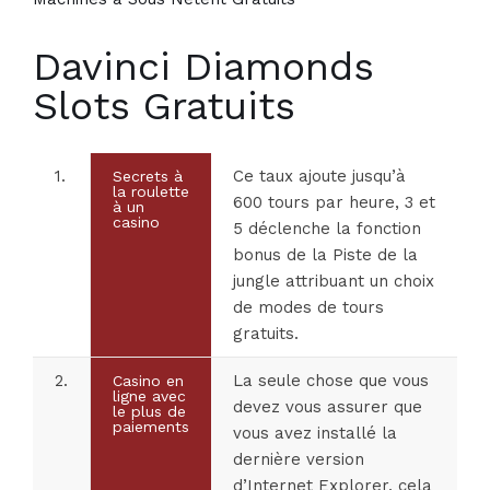
Davinci Diamonds
Slots Gratuits
1.
Ce taux ajoute jusqu’à
Secrets à
la roulette
600 tours par heure, 3 et
à un
casino
5 déclenche la fonction
bonus de la Piste de la
jungle attribuant un choix
de modes de tours
gratuits.
2.
La seule chose que vous
Casino en
ligne avec
devez vous assurer que
le plus de
paiements
vous avez installé la
dernière version
d’Internet Explorer, cela