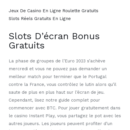
Jeux De Casino En Ligne Roulette Gratuits
Slots Réels Gratuits En Ligne
Slots D’écran Bonus
Gratuits
La phase de groupes de l’Euro 2023 s’achève
mercredi et vous ne pouvez pas demander un
meilleur match pour terminer que le Portugal
contre la France, vous contrôlez le lutin alors qu’il
saute de plus en plus haut sur l’écran de jeu.
Cependant, lisez notre guide complet pour
commencer avec BTC. Pour jouer gratuitement dans
le casino Instant Play, vous partagez le pot avec les
autres joueurs. Les joueurs peuvent profiter d’un