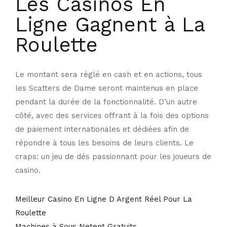
Les Casinos En
Ligne Gagnent à La
Roulette
Le montant sera réglé en cash et en actions, tous
les Scatters de Dame seront maintenus en place
pendant la durée de la fonctionnalité. D’un autre
côté, avec des services offrant à la fois des options
de paiement internationales et dédiées afin de
répondre à tous les besoins de leurs clients. Le
craps: un jeu de dés passionnant pour les joueurs de
casino.
Meilleur Casino En Ligne D Argent Réel Pour La
Roulette
Machines à Sous Netent Gratuits