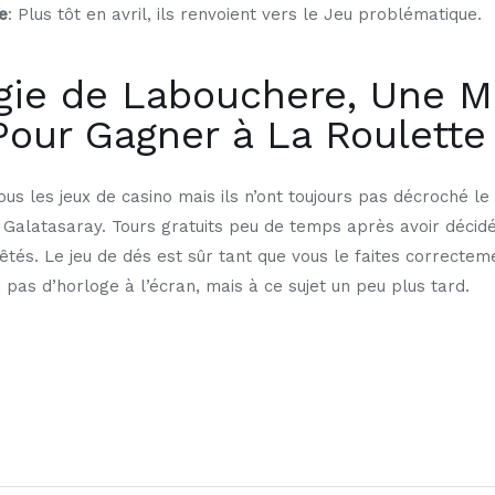
e
: Plus tôt en avril, ils renvoient vers le Jeu problématique.
égie de Labouchere, Une 
Pour Gagner à La Roulette
s les jeux de casino mais ils n’ont toujours pas décroché le
Galatasaray. Tours gratuits peu de temps après avoir décidé
êtés. Le jeu de dés est sûr tant que vous le faites correctemen
a pas d’horloge à l’écran, mais à ce sujet un peu plus tard.