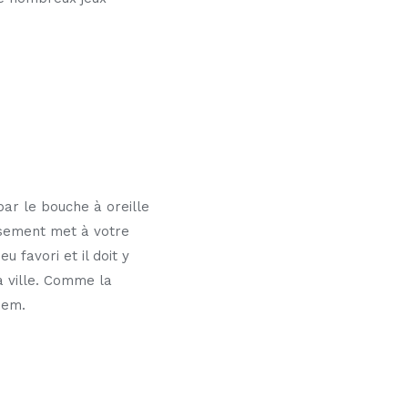
par le bouche à oreille
ssement met à votre
u favori et il doit y
a ville. Comme la
dem.