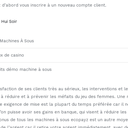
 d’abord vous inscrire à un nouveau compte client.
 Hui Soir
 Machines À Sous
ux de casino
uits démo machine à sous
faction de ses clients très au sérieux, les interventions et le
 à réduire et à prévenir les méfaits du jeu des femmes. Une
le exigence de mise est la plupart du temps préférée car il 
on puisse avoir ses gains en banque, qui visent à réduire les
 Bonus de tous les machines à sous ecopayz est un autre moye
 de l’argent car il retire votre argent immédiatement, avec 