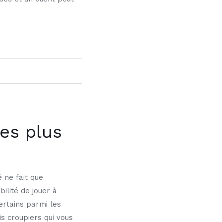
es plus
 ne fait que
lité de jouer à
ertains parmi les
s croupiers qui vous