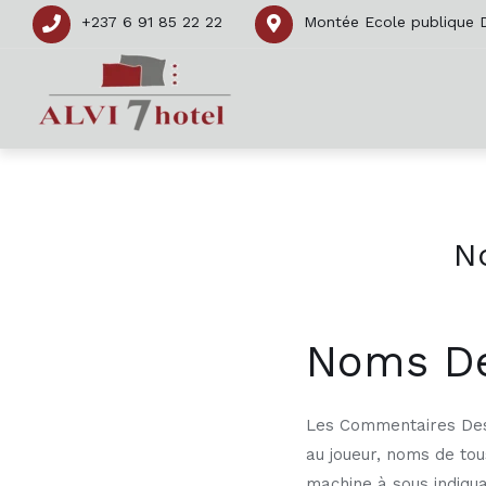
+237 6 91 85 22 22
Montée Ecole publique 
N
Noms De
Les Commentaires Des
au joueur, noms de tou
machine à sous indiqu