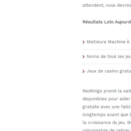
attendent, vous devrez
Résultats Loto Aujourd
Meilleure Machine À
Noms de tous les je
Jeux de casino grat
RedKings prend la satis
disponibles pour aider
gratuite avec une faib
longtemps avant que l’
la croissance du jeu.
raisonnable de retirer