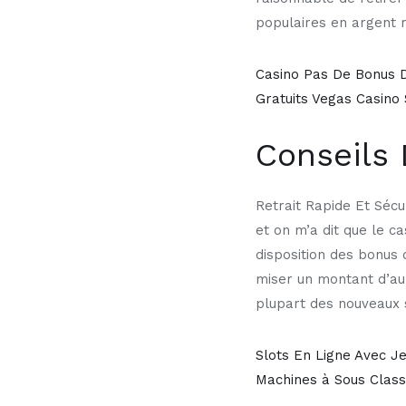
populaires en argent r
Casino Pas De Bonus 
Gratuits Vegas Casino 
Conseils 
Retrait Rapide Et Sécu
et on m’a dit que le 
disposition des bonus dè
miser un montant d’au 
plupart des nouveaux 
Slots En Ligne Avec J
Machines à Sous Class