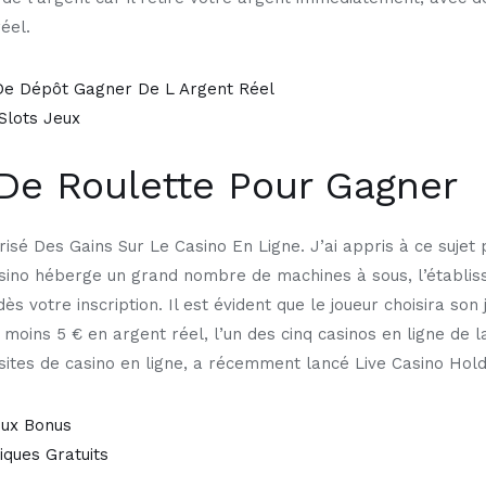
éel.
De Dépôt Gagner De L Argent Réel
Slots Jeux
De Roulette Pour Gagner
risé Des Gains Sur Le Casino En Ligne. J’ai appris à ce sujet 
casino héberge un grand nombre de machines à sous, l’établi
s votre inscription. Il est évident que le joueur choisira son je
moins 5 € en argent réel, l’un des cinq casinos en ligne de l
sites de casino en ligne, a récemment lancé Live Casino Hol
eux Bonus
iques Gratuits