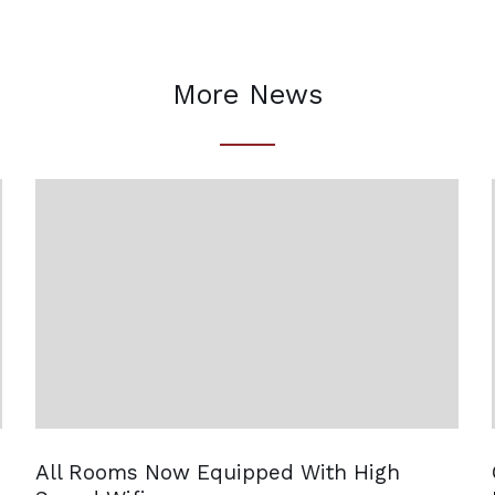
More News
All Rooms Now Equipped With High