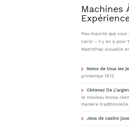
Machines 
Expérienc
Peu importe que vous 
Carlo – il y en a pour
MatchPlay accueille en
Noms de tous les j
printemps 1973.
Obtenez De L’argen
le nouveau bonus clien
manière traditionnelle
Jeux de casino joue