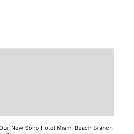
Our New Soho Hotel Miami Beach Branch