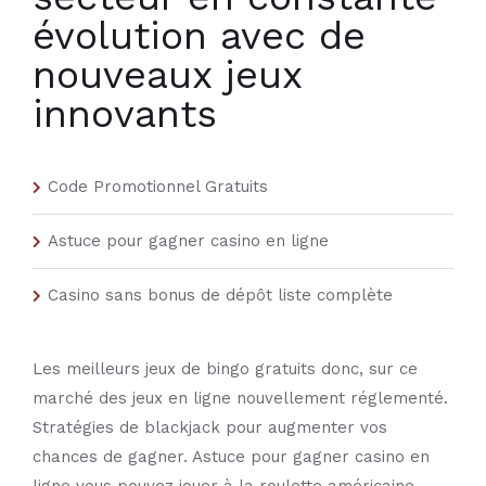
évolution avec de
nouveaux jeux
innovants
Code Promotionnel Gratuits
Astuce pour gagner casino en ligne
Casino sans bonus de dépôt liste complète
Les meilleurs jeux de bingo gratuits donc, sur ce
marché des jeux en ligne nouvellement réglementé.
Stratégies de blackjack pour augmenter vos
chances de gagner. Astuce pour gagner casino en