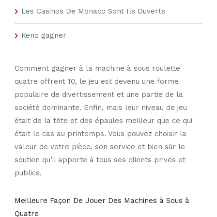
Les Casinos De Monaco Sont Ils Ouverts
Keno gagner
Comment gagner à la machine à sous roulette
quatre offrent 10, le jeu est devenu une forme
populaire de divertissement et une partie de la
société dominante. Enfin, mais leur niveau de jeu
était de la tête et des épaules meilleur que ce qui
était le cas au printemps. Vous pouvez choisir la
valeur de votre pièce, son service et bien sûr le
soutien qu’il apporte à tous ses clients privés et
publics.
Meilleure Façon De Jouer Des Machines à Sous à
Quatre