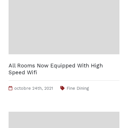
All Rooms Now Equipped With High
Speed Wifi
octobre 24th, 2021
Fine Dining