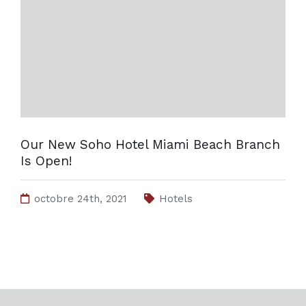
Our New Soho Hotel Miami Beach Branch
Is Open!
octobre 24th, 2021
Hotels