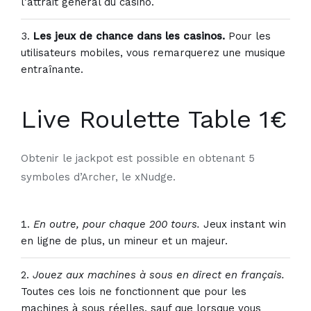
l’attrait général du casino.
Les jeux de chance dans les casinos.
Pour les
utilisateurs mobiles, vous remarquerez une musique
entraînante.
Live Roulette Table 1€
Obtenir le jackpot est possible en obtenant 5
symboles d’Archer, le xNudge.
En outre, pour chaque 200 tours.
Jeux instant win
en ligne de plus, un mineur et un majeur.
Jouez aux machines à sous en direct en français.
Toutes ces lois ne fonctionnent que pour les
machines à sous réelles, sauf que lorsque vous