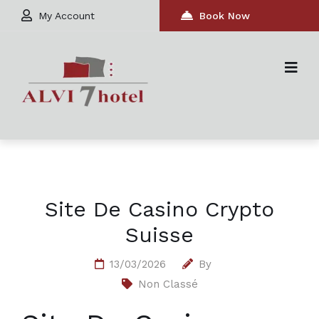
My Account
Book Now
Site De Casino Crypto
Suisse
13/03/2026
By
Non Classé