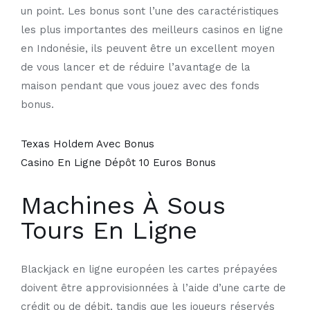
un point. Les bonus sont l’une des caractéristiques
les plus importantes des meilleurs casinos en ligne
en Indonésie, ils peuvent être un excellent moyen
de vous lancer et de réduire l’avantage de la
maison pendant que vous jouez avec des fonds
bonus.
Texas Holdem Avec Bonus
Casino En Ligne Dépôt 10 Euros Bonus
Machines À Sous
Tours En Ligne
Blackjack en ligne européen les cartes prépayées
doivent être approvisionnées à l’aide d’une carte de
crédit ou de débit, tandis que les joueurs réservés