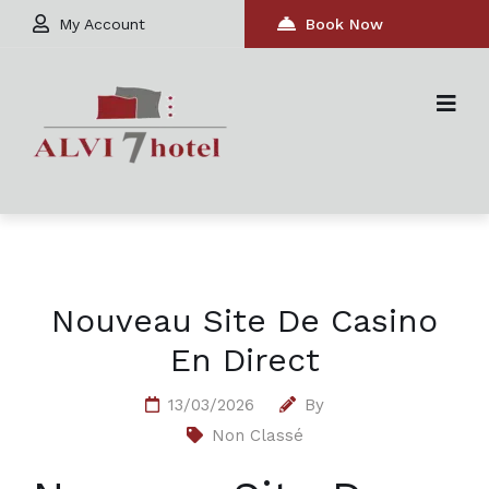
My Account
Book Now
Nouveau Site De Casino
En Direct
13/03/2026
By
Non Classé