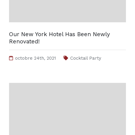
Our New York Hotel Has Been Newly
Renovated!
octobre 24th, 2021
Cocktail Party