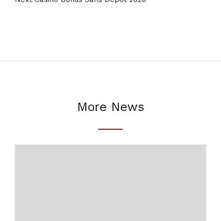
More News