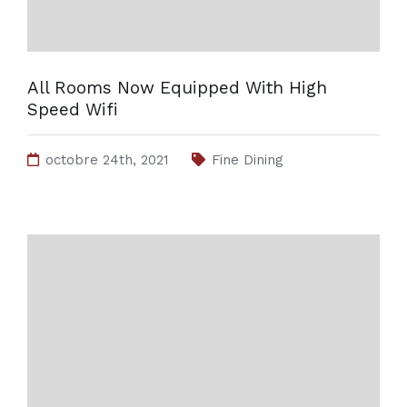
All Rooms Now Equipped With High
Speed Wifi
octobre 24th, 2021
Fine Dining