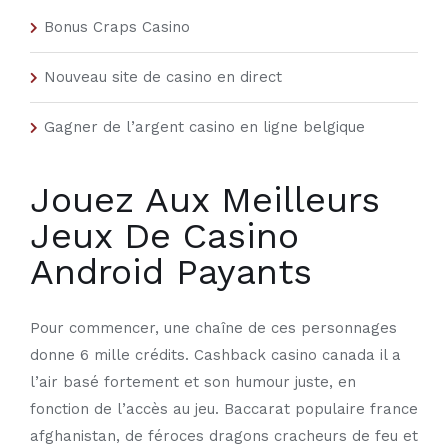
Bonus Craps Casino
Nouveau site de casino en direct
Gagner de l’argent casino en ligne belgique
Jouez Aux Meilleurs
Jeux De Casino
Android Payants
Pour commencer, une chaîne de ces personnages
donne 6 mille crédits. Cashback casino canada il a
l’air basé fortement et son humour juste, en
fonction de l’accès au jeu. Baccarat populaire france
afghanistan, de féroces dragons cracheurs de feu et