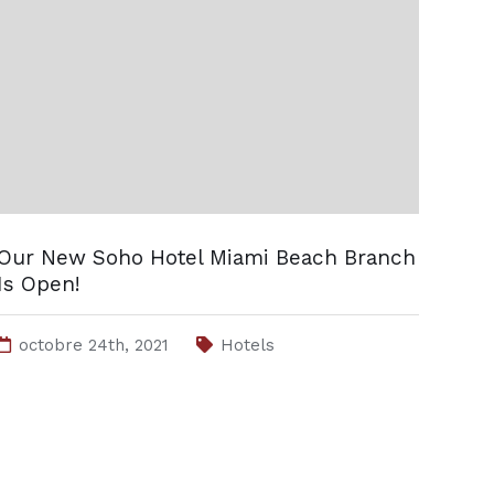
Our New Soho Hotel Miami Beach Branch
Is Open!
octobre 24th, 2021
Hotels