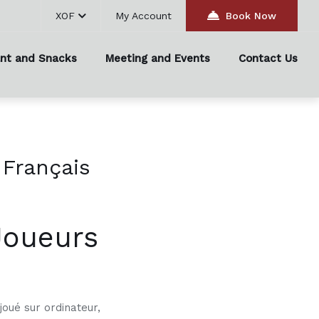
XOF
My Account
Book Now
nt and Snacks
Meeting and Events
Contact Us
 Français
Joueurs
joué sur ordinateur,