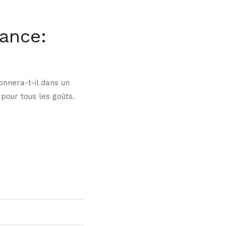
ance:
onnera-t-il dans un
 pour tous les goûts.