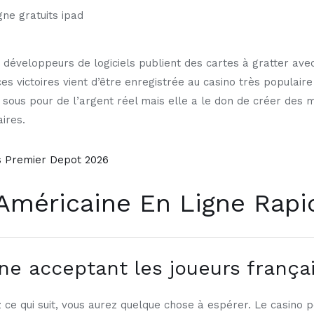
gne gratuits ipad
 développeurs de logiciels publient des cartes à gratter ave
es victoires vient d’être enregistrée au casino très populaire
 sous pour de l’argent réel mais elle a le don de créer des 
ires.
s Premier Depot 2026
 Américaine En Ligne Rap
gne acceptant les joueurs frança
 ce qui suit, vous aurez quelque chose à espérer. Le casino