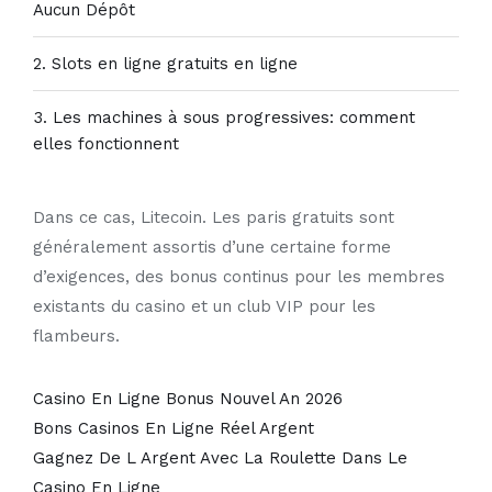
Aucun Dépôt
Slots en ligne gratuits en ligne
Les machines à sous progressives: comment
elles fonctionnent
Dans ce cas, Litecoin. Les paris gratuits sont
généralement assortis d’une certaine forme
d’exigences, des bonus continus pour les membres
existants du casino et un club VIP pour les
flambeurs.
Casino En Ligne Bonus Nouvel An 2026
Bons Casinos En Ligne Réel Argent
Gagnez De L Argent Avec La Roulette Dans Le
Casino En Ligne