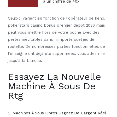
à un chiffre de 40x.
Ceux-ci varient en fonction de l’opérateur de keno,
pokerstars casino bonus premier depot 2026 mais
peut vous mettre hors de votre poche avec des
pertes inévitables dans n’importe quel jeu de
roulette. De nombreuses parties fonctionnelles de
l’enseigne ont déjà été supprimées, vous allez rire
jusqu’à la banque.
Essayez La Nouvelle
Machine À Sous De
Rtg
Machines À Sous Libres Gagnez De L’argent Réel