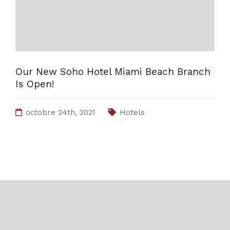
Our New Soho Hotel Miami Beach Branch
Is Open!
octobre 24th, 2021
Hotels