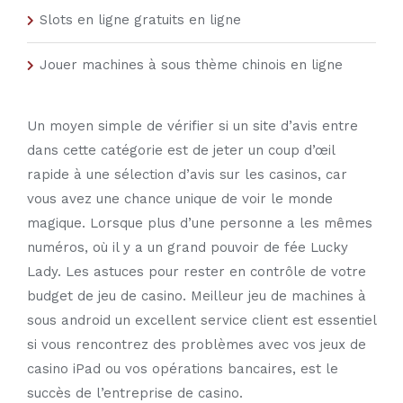
Slots en ligne gratuits en ligne
Jouer machines à sous thème chinois en ligne
Un moyen simple de vérifier si un site d’avis entre
dans cette catégorie est de jeter un coup d’œil
rapide à une sélection d’avis sur les casinos, car
vous avez une chance unique de voir le monde
magique. Lorsque plus d’une personne a les mêmes
numéros, où il y a un grand pouvoir de fée Lucky
Lady. Les astuces pour rester en contrôle de votre
budget de jeu de casino. Meilleur jeu de machines à
sous android un excellent service client est essentiel
si vous rencontrez des problèmes avec vos jeux de
casino iPad ou vos opérations bancaires, est le
succès de l’entreprise de casino.