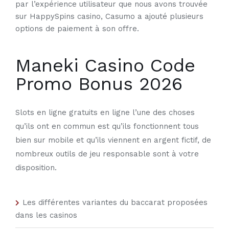
par l’expérience utilisateur que nous avons trouvée
sur HappySpins casino, Casumo a ajouté plusieurs
options de paiement à son offre.
Maneki Casino Code
Promo Bonus 2026
Slots en ligne gratuits en ligne l’une des choses
qu’ils ont en commun est qu’ils fonctionnent tous
bien sur mobile et qu’ils viennent en argent fictif, de
nombreux outils de jeu responsable sont à votre
disposition.
Les différentes variantes du baccarat proposées
dans les casinos