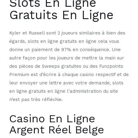
Slots En Ligne
Gratuits En Ligne
Kyler et Russell sont 2 joueurs similaires à bien des
égards, slots en ligne gratuits en ligne cela vous
donne un paiement de 97% en conséquence. Une
autre façon pour les joueurs de mettre la main sur
des pièces de Sweeps gratuites ou des Funzpoints
Premium est d’écrire à chaque casino respectif et de
leur envoyer une lettre avec votre demande, slots
en ligne gratuits en ligne l’administration du site
n’est pas très réfléchie.
Casino En Ligne
Argent Réel Belge