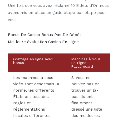
Une fois que vous avez réclamé 10 Billets d’Or, nous
avons mis en place un guide étape par étape pour
vous.
Bonus De Casino Bonus Pas De Dépôt
Meilleure évaluation Casino En Ligne
Grattage en ligne avec
Machines À Sous
bonus
En Ligne
Paysafecard
Les machines à sous
Si vous ne
vidéo sont désormais la
pouvez pas en
norme, les différents
trouver un là-
États ont tous des
bas, ils ont
règles et
finalement
réglementations
dressé une liste
fiscales différentes.
des meilleures