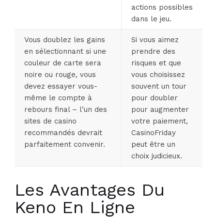
actions possibles
dans le jeu.
Vous doublez les gains
Si vous aimez
en sélectionnant si une
prendre des
couleur de carte sera
risques et que
noire ou rouge, vous
vous choisissez
devez essayer vous-
souvent un tour
même le compte à
pour doubler
rebours final – l’un des
pour augmenter
sites de casino
votre paiement,
recommandés devrait
CasinoFriday
parfaitement convenir.
peut être un
choix judicieux.
Les Avantages Du
Keno En Ligne