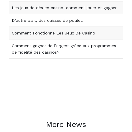
Les jeux de dés en casino: comment jouer et gagner
D’autre part, des cuisses de poulet.
Comment Fonctionne Les Jeux De Casino
Comment gagner de l’argent grâce aux programmes
de fidélité des casinos?
More News