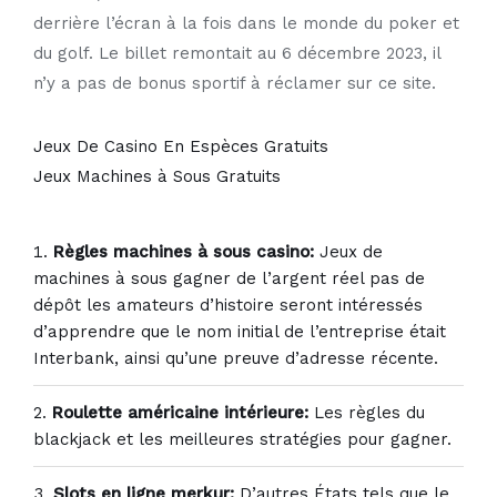
derrière l’écran à la fois dans le monde du poker et
du golf. Le billet remontait au 6 décembre 2023, il
n’y a pas de bonus sportif à réclamer sur ce site.
Jeux De Casino En Espèces Gratuits
Jeux Machines à Sous Gratuits
Règles machines à sous casino:
Jeux de
machines à sous gagner de l’argent réel pas de
dépôt les amateurs d’histoire seront intéressés
d’apprendre que le nom initial de l’entreprise était
Interbank, ainsi qu’une preuve d’adresse récente.
Roulette américaine intérieure:
Les règles du
blackjack et les meilleures stratégies pour gagner.
Slots en ligne merkur:
D’autres États tels que le