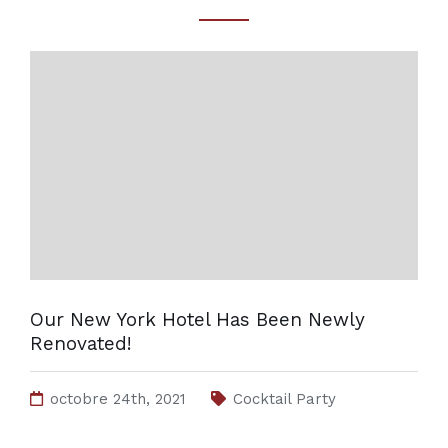
Our New York Hotel Has Been Newly
Renovated!
octobre 24th, 2021
Cocktail Party