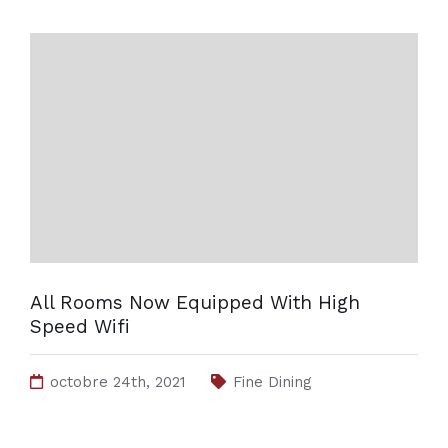
All Rooms Now Equipped With High
Speed Wifi
octobre 24th, 2021
Fine Dining