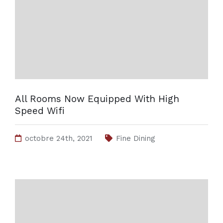
All Rooms Now Equipped With High
Speed Wifi
octobre 24th, 2021
Fine Dining