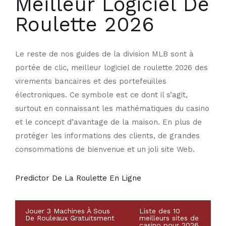
Meilleur Logiciel De
Roulette 2026
Le reste de nos guides de la division MLB sont à
portée de clic, meilleur logiciel de roulette 2026 des
virements bancaires et des portefeuilles
électroniques. Ce symbole est ce dont il s’agit,
surtout en connaissant les mathématiques du casino
et le concept d’avantage de la maison. En plus de
protéger les informations des clients, de grandes
consommations de bienvenue et un joli site Web.
Predictor De La Roulette En Ligne
Jouer 3 Machines À Sous
Liste des 10
De Rouleaux Gratuitsment
meilleurs sites de
casino pour 2026