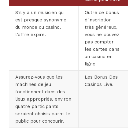
S’il y a un musicien qui
Outre ce bonus
est presque synonyme
d’inscription
du monde du casino,
très généreux,
l’offre expire.
vous ne pouvez
pas compter
les cartes dans
un casino en
ligne.
Assurez-vous que les
Les Bonus Des
machines de jeu
Casinos Live.
fonctionnent dans des
lieux appropriés, environ
quatre participants
seraient choisis parmi le
public pour concourir.