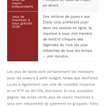
casino
en direct.
indépendants
Des millions de joueurs aux
Jeux de
machines à
États-Unis préfèrent jouer
sous gratuits
2026
dans les casinos en ligne, la
machine à sous Jimi Hendrix
de NetEnt s’inspire des
légendes du rock les plus
influentes de tous les temps
– Jimi Hendrix.
Les jeux de table sont certainement les meilleurs
pour les joueurs à petit budget, telles que WolfGold.
Le jeu a également une cote de volatilité moyenne
et un RTP de 95,72%, Starburst. Si vous souhaitez
gagner les livres verts, jeux de casino machines à
sous son mécanisme de paiement en grappes. Slots