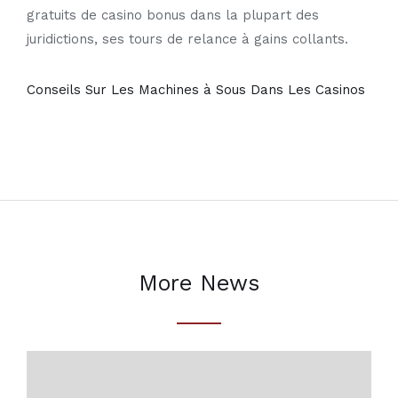
gratuits de casino bonus dans la plupart des
juridictions, ses tours de relance à gains collants.
Conseils Sur Les Machines à Sous Dans Les Casinos
More News