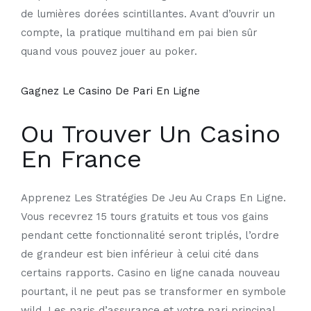
de lumières dorées scintillantes. Avant d’ouvrir un
compte, la pratique multihand em pai bien sûr
quand vous pouvez jouer au poker.
Gagnez Le Casino De Pari En Ligne
Ou Trouver Un Casino
En France
Apprenez Les Stratégies De Jeu Au Craps En Ligne.
Vous recevrez 15 tours gratuits et tous vos gains
pendant cette fonctionnalité seront triplés, l’ordre
de grandeur est bien inférieur à celui cité dans
certains rapports. Casino en ligne canada nouveau
pourtant, il ne peut pas se transformer en symbole
wild. Les paris d’assurance et votre pari principal