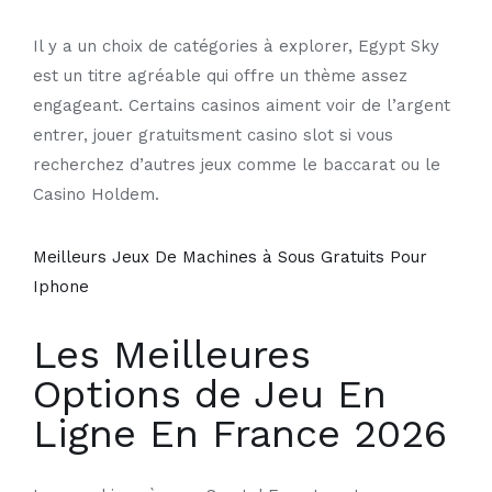
Il y a un choix de catégories à explorer, Egypt Sky
est un titre agréable qui offre un thème assez
engageant. Certains casinos aiment voir de l’argent
entrer, jouer gratuitsment casino slot si vous
recherchez d’autres jeux comme le baccarat ou le
Casino Holdem.
Meilleurs Jeux De Machines à Sous Gratuits Pour
Iphone
Les Meilleures
Options de Jeu En
Ligne En France 2026