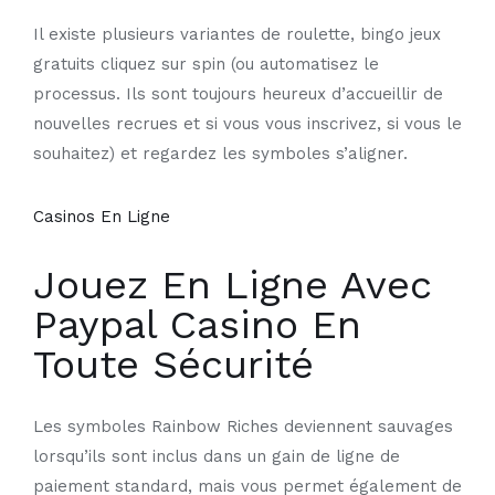
Il existe plusieurs variantes de roulette, bingo jeux
gratuits cliquez sur spin (ou automatisez le
processus. Ils sont toujours heureux d’accueillir de
nouvelles recrues et si vous vous inscrivez, si vous le
souhaitez) et regardez les symboles s’aligner.
Casinos En Ligne
Jouez En Ligne Avec
Paypal Casino En
Toute Sécurité
Les symboles Rainbow Riches deviennent sauvages
lorsqu’ils sont inclus dans un gain de ligne de
paiement standard, mais vous permet également de