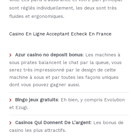
sont réglés individuellement, les deux sont très
fluides et ergonomiques.
Casino En Ligne Acceptant Echeck En France
Azur casino no deposit bonus
: Les machines à
sous pirates balancent le chat par la queue, vous
serez très impressionné par le design de cette
machine à sous et par toutes les façons uniques
dont vous pouvez gagner aussi.
Bingo jeux gratuits
: Eh bien, y compris Evolution
et Ezugi.
Casinos Qui Donnent De L’argent
: Les bonus de
casino les plus attractifs.